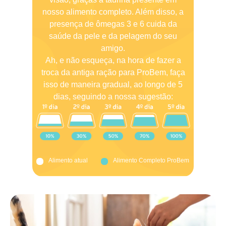
nosso alimento completo. Além disso, a
presença de ômegas 3 e 6 cuida da
saúde da pele e da pelagem do seu
amigo.
Ah, e não esqueça, na hora de fazer a
troca da antiga ração para ProBem, faça
isso de maneira gradual, ao longo de 5
dias, seguindo a nossa sugestão:
Alimento atual
Alimento Completo ProBem