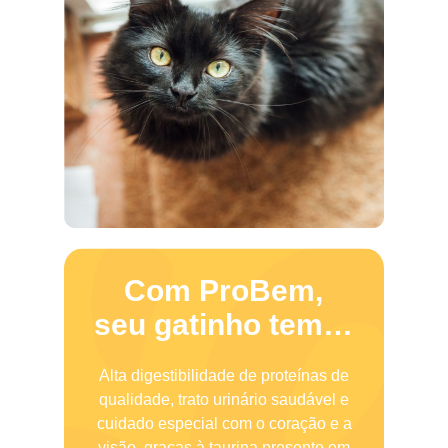
Com ProBem,
seu gatinho tem…
Alta digestibilidade de proteínas de
qualidade, trato urinário saudável e
cuidado especial com o coração e a
visão, graças à taurina presente em