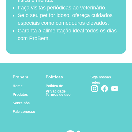
especial com o coração e a visão, graças à
Faça visitas periódicas ao veterinário.
Se o seu pet for idoso, ofereça cuidados
taurina presente em nosso alimento
especiais como comedouros elevados.
completo. Além disso, a presença de ômegas
Garanta a alimentação ideal todos os dias
3 e 6 cuida da saúde da pele e da pelagem
com ProBem.
do seu amigo.
Ah, e não esqueça, na hora de fazer a troca
da antiga ração para ProBem, faça isso de
maneira gradual, ao longo de 5 dias,
Probem
Políticas
Siga nossas
seguindo a nossa sugestão:
redes
Home
Política de
Privacidade
Produtos
Termos de uso
Sobre nós
Fale conosco